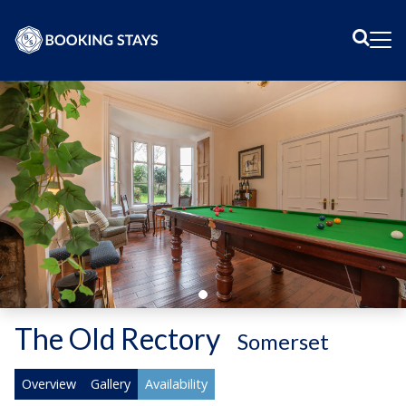
Sear
Me
The Old Rectory
-
Somerset
Overview
Gallery
Availability