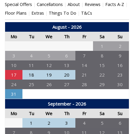
Special Offers
Cancellations
About
Reviews
Facts A-Z
Floor Plans
Extras
Things To Do
T&Cs
August - 2026
Mo
Tu
We
Th
Fr
Sa
Su
1
2
3
4
5
6
7
8
9
10
11
12
13
14
15
16
17
18
19
20
21
22
23
24
25
26
27
28
29
30
31
September - 2026
Mo
Tu
We
Th
Fr
Sa
Su
1
2
3
4
5
6
7
8
9
10
11
12
13