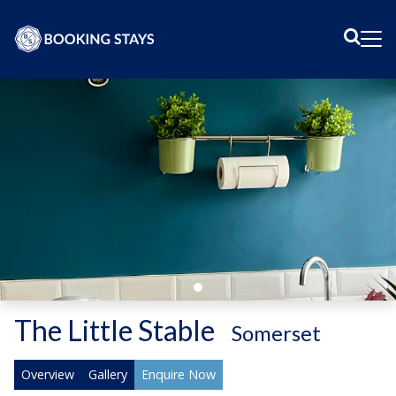
Sear
Me
The Little Stable
-
Somerset
Overview
Gallery
Enquire Now