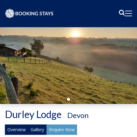
Sear
Me
Durley Lodge
-
Devon
Overview
Gallery
Enquire Now