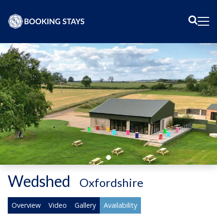
Sear
Me
Wedshed
-
Oxfordshire
Overview
Video
Gallery
Availability