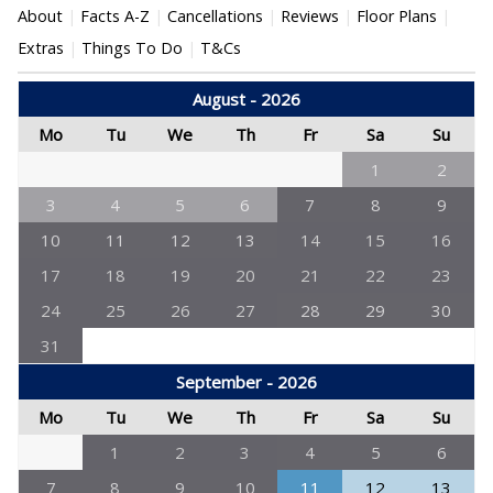
About
Facts A-Z
Cancellations
Reviews
Floor Plans
Extras
Things To Do
T&Cs
August - 2026
Mo
Tu
We
Th
Fr
Sa
Su
1
2
3
4
5
6
7
8
9
10
11
12
13
14
15
16
17
18
19
20
21
22
23
24
25
26
27
28
29
30
31
September - 2026
Mo
Tu
We
Th
Fr
Sa
Su
1
2
3
4
5
6
7
8
9
10
11
12
13