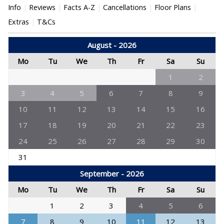
Info
Reviews
Facts A-Z
Cancellations
Floor Plans
Extras
T&Cs
August - 2026
Mo
Tu
We
Th
Fr
Sa
Su
1
2
3
4
5
6
7
8
9
10
11
12
13
14
15
16
17
18
19
20
21
22
23
24
25
26
27
28
29
30
31
September - 2026
Mo
Tu
We
Th
Fr
Sa
Su
1
2
3
4
5
6
7
8
9
10
11
12
13