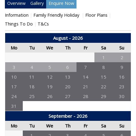
Overview
Gallery
Enquire Now
Information
Family Friendly Holiday
Floor Plans
Things To Do
T&Cs
August - 2026
Mo
Tu
We
Th
Fr
Sa
Su
1
2
3
4
5
6
7
8
9
10
11
12
13
14
15
16
17
18
19
20
21
22
23
24
25
26
27
28
29
30
31
September - 2026
Mo
Tu
We
Th
Fr
Sa
Su
1
2
3
4
5
6