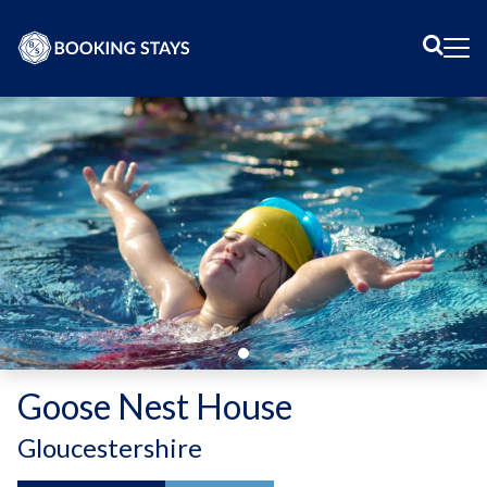
Sear
Me
Goose Nest House
-
Gloucestershire