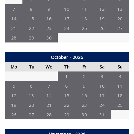
7
8
9
10
11
12
13
14
15
16
17
18
19
20
21
22
23
24
25
26
27
28
29
30
October - 2026
Mo
Tu
We
Th
Fr
Sa
Su
1
2
3
4
5
6
7
8
9
10
11
12
13
14
15
16
17
18
19
20
21
22
23
24
25
26
27
28
29
30
31