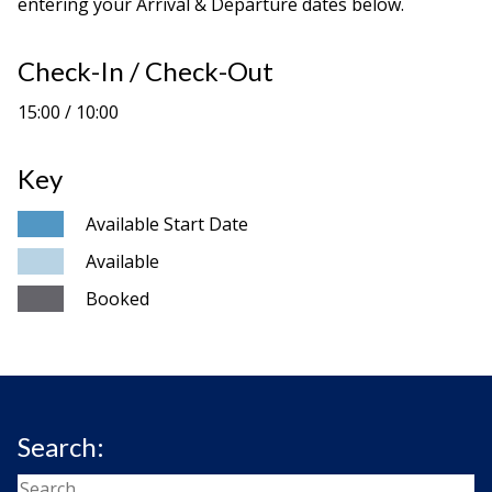
entering your Arrival & Departure dates below.
Check-In / Check-Out
15:00 / 10:00
Key
Available Start Date
Available
Booked
Search: