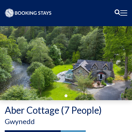
Sear
Me
Aber Cottage (7 People)
-
Gwynedd