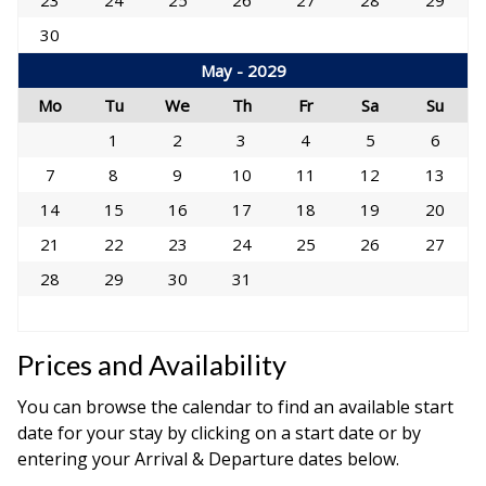
23
24
25
26
27
28
29
30
May - 2029
Mo
Tu
We
Th
Fr
Sa
Su
1
2
3
4
5
6
7
8
9
10
11
12
13
14
15
16
17
18
19
20
21
22
23
24
25
26
27
28
29
30
31
Prices and Availability
You can browse the calendar to find an available start
date for your stay by clicking on a start date or by
entering your Arrival & Departure dates below.