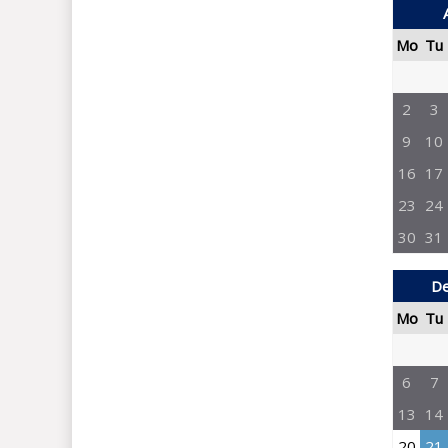
Mo
Tu
2
3
9
10
16
17
23
24
30
31
De
Mo
Tu
6
7
13
14
20
21