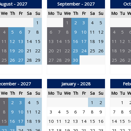
August - 2027
September - 2027
Oct
We
Th
Fr
Sa
Su
Mo
Tu
We
Th
Fr
Sa
Su
Mo
Tu
W
1
1
2
3
4
5
4
5
6
7
8
6
7
8
9
10
11
12
4
5
11
12
13
14
15
13
14
15
16
17
18
19
11
12
1
18
19
20
21
22
20
21
22
23
24
25
26
18
19
2
25
26
27
28
29
27
28
29
30
25
26
2
cember - 2027
January - 2028
Feb
We
Th
Fr
Sa
Su
Mo
Tu
We
Th
Fr
Sa
Su
Mo
Tu
W
1
2
3
4
5
1
2
1
8
9
10
11
12
3
4
5
6
7
8
9
7
8
15
16
17
18
19
10
11
12
13
14
15
16
14
15
1
22
23
24
25
26
17
18
19
20
21
22
23
21
22
2