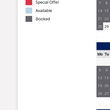
Special Offer
7
8
Available
14
15
21
22
Booked
28
29
Mo
Tu
5
6
12
13
19
20
26
27