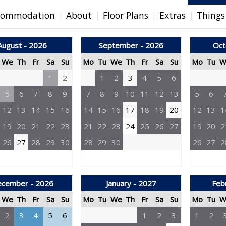
commodation
About
Floor Plans
Extras
Things
August - 2026
September - 2026
Oct
We
Th
Fr
Sa
Su
Mo
Tu
We
Th
Fr
Sa
Su
Mo
Tu
W
1
2
1
2
3
4
5
6
5
6
7
8
9
7
8
9
10
11
12
13
5
6
12
13
14
15
16
14
15
16
17
18
19
20
12
13
1
19
20
21
22
23
21
22
23
24
25
26
27
19
20
2
26
27
28
29
30
28
29
30
26
27
2
cember - 2026
January - 2027
Feb
We
Th
Fr
Sa
Su
Mo
Tu
We
Th
Fr
Sa
Su
Mo
Tu
W
2
3
4
5
6
1
2
3
1
2