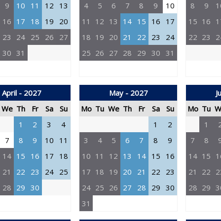
9
10
11
12
13
4
5
6
7
8
9
10
8
9
1
16
17
18
19
20
11
12
13
14
15
16
17
15
16
1
23
24
25
26
27
18
19
20
21
22
23
24
22
23
2
30
31
25
26
27
28
29
30
31
April - 2027
May - 2027
J
We
Th
Fr
Sa
Su
Mo
Tu
We
Th
Fr
Sa
Su
Mo
Tu
W
1
2
3
4
1
2
1
7
8
9
10
11
3
4
5
6
7
8
9
7
8
14
15
16
17
18
10
11
12
13
14
15
16
14
15
1
21
22
23
24
25
17
18
19
20
21
22
23
21
22
2
28
29
30
24
25
26
27
28
29
30
28
29
3
31