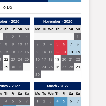
 To Do
ober - 2026
November - 2026
e
Th
Fr
Sa
Su
Mo
Tu
We
Th
Fr
Sa
Su
1
2
3
4
1
7
8
9
10
11
2
3
4
5
6
7
8
4
15
16
17
18
9
10
11
12
13
14
15
1
22
23
24
25
16
17
18
19
20
21
22
8
29
30
31
23
24
25
26
27
28
29
30
ruary - 2027
March - 2027
e
Th
Fr
Sa
Su
Mo
Tu
We
Th
Fr
Sa
Su
3
4
5
6
7
1
2
3
4
5
6
7