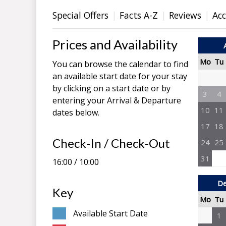
Special Offers
Facts A-Z
Reviews
Ac
Prices and Availability
Mo
Tu
You can browse the calendar to find
an available start date for your stay
by clicking on a start date or by
3
4
entering your Arrival & Departure
10
11
dates below.
17
18
Check-In / Check-Out
24
25
31
16:00 / 10:00
De
Key
Mo
Tu
Available Start Date
1